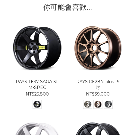
你可能會喜歡...
RAYS TE37 SAGA SL
RAYS CE28N-plus 19
M-SPEC
吋
NT$25,800
NT$39,000