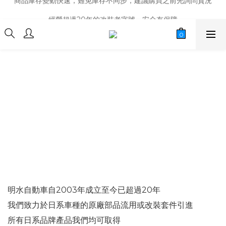
商品庫存變動快速，難免庫存不同步，建議購買之前先詢問貨況
經營超過20年的改裝老字號，安全有保障
商品庫存變動快速，難免庫存不同步，建議購買之前先詢問貨況
明水自動車自2003年成立至今已超過20年
我們致力於日系車種的原廠部品流用或改裝套件引進
所有日系品牌產品我們均可取得