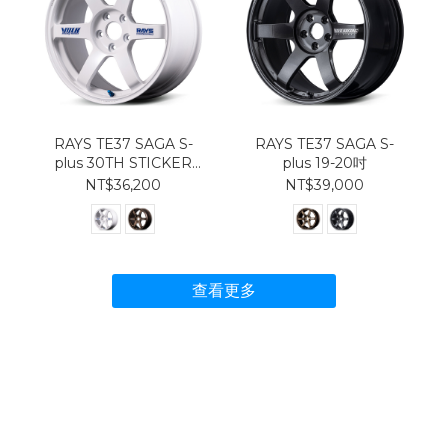
RAYS TE37 SAGA S-
RAYS TE37 SAGA S-
plus 30TH STICKER
plus 19-20吋
Ver. 19-20吋
NT$36,200
NT$39,000
查看更多