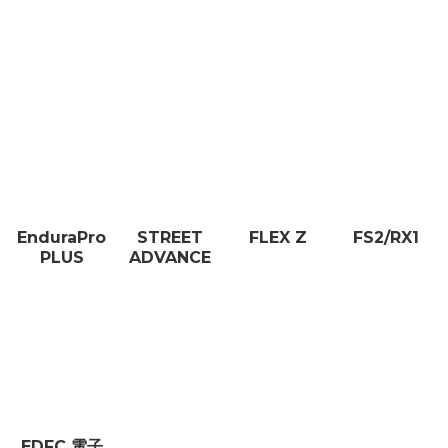
EnduraPro
STREET
FLEX Z
FS2/RX1
PLUS
ADVANCE
EDFC 電子