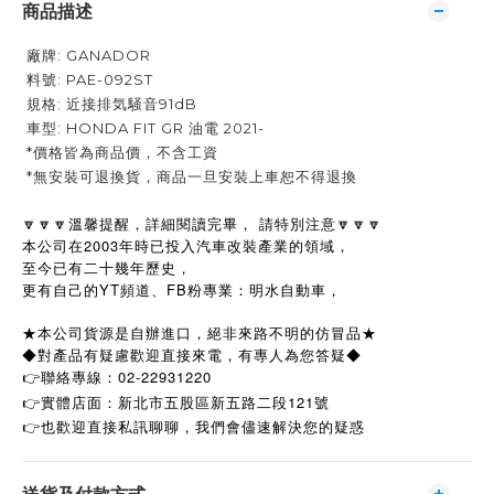
商品描述
廠牌: GANADOR
料號: PAE-092ST
規格: 近接排気騒音91dB
車型: HONDA FIT GR 油電 2021-
*價格皆為商品價，不含工資
*無安裝可退換貨，商品一旦安裝上車恕不得退換
🔽🔽🔽溫馨提醒，詳細閱讀完畢， 請特別注意🔽🔽🔽
本公司在2003年時已投入汽車改裝產業的領域，
至今已有二十幾年歷史，
更有自己的YT頻道、FB粉專業：明水自動車，
★本公司貨源是自辦進口，絕非來路不明的仿冒品★
◆對產品有疑慮歡迎直接來電，有專人為您答疑◆
👉聯絡專線：02-22931220
👉實體店面：新北市五股區新五路二段121號
👉
也歡迎直接私訊聊聊，我們會儘速解決您的疑惑