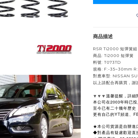
商品描述
RSR Ti2000 短彈
商品: Ti2000 短彈簧
料號: T073TD
規格: F:-35~30mm 
對應車型: NISSAN SUP
以上請配合再購買，謝
🔽🔽🔽溫馨提醒，詳細
本公司在2003年時已
至今已有二十幾年歷史
更有自己的YT頻道、
★本公司貨源是自辦進
◆對產品有疑慮歡迎直