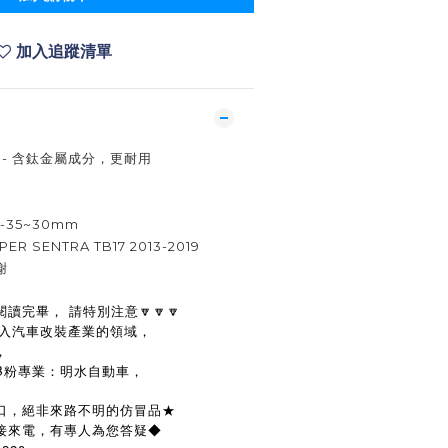
加入追蹤清單
簧組 - 含鈦金屬成分，更耐用
R:-35~30mm
ER SENTRA TB17 2013-2019
謝
閱讀完畢， 請特別注意🔽🔽🔽
投入汽車改裝產業的領域，
，
FB粉專業：明水自動車，
口，絕非來路不明的仿冒品★
接來電，有專人為您答疑◆