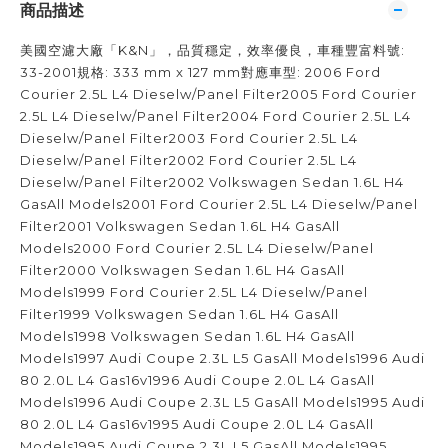
商品描述
美國空濾大廠「K&N」，品質穩定，效率優良，車種豐富料號:
33-2001規格: 333 mm x 127 mm對應車型: 2006 Ford
Courier 2.5L L4 Dieselw/Panel Filter2005 Ford Courier
2.5L L4 Dieselw/Panel Filter2004 Ford Courier 2.5L L4
Dieselw/Panel Filter2003 Ford Courier 2.5L L4
Dieselw/Panel Filter2002 Ford Courier 2.5L L4
Dieselw/Panel Filter2002 Volkswagen Sedan 1.6L H4
GasAll Models2001 Ford Courier 2.5L L4 Dieselw/Panel
Filter2001 Volkswagen Sedan 1.6L H4 GasAll
Models2000 Ford Courier 2.5L L4 Dieselw/Panel
Filter2000 Volkswagen Sedan 1.6L H4 GasAll
Models1999 Ford Courier 2.5L L4 Dieselw/Panel
Filter1999 Volkswagen Sedan 1.6L H4 GasAll
Models1998 Volkswagen Sedan 1.6L H4 GasAll
Models1997 Audi Coupe 2.3L L5 GasAll Models1996 Audi
80 2.0L L4 Gas16v1996 Audi Coupe 2.0L L4 GasAll
Models1996 Audi Coupe 2.3L L5 GasAll Models1995 Audi
80 2.0L L4 Gas16v1995 Audi Coupe 2.0L L4 GasAll
Models1995 Audi Coupe 2.3L L5 GasAll Models1995