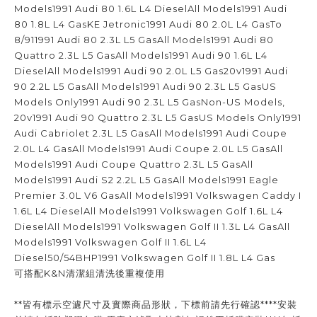
Models1991 Audi 80 1.6L L4 DieselAll Models1991 Audi
80 1.8L L4 GasKE Jetronic1991 Audi 80 2.0L L4 GasTo
8/911991 Audi 80 2.3L L5 GasAll Models1991 Audi 80
Quattro 2.3L L5 GasAll Models1991 Audi 90 1.6L L4
DieselAll Models1991 Audi 90 2.0L L5 Gas20v1991 Audi
90 2.2L L5 GasAll Models1991 Audi 90 2.3L L5 GasUS
Models Only1991 Audi 90 2.3L L5 GasNon-US Models,
20v1991 Audi 90 Quattro 2.3L L5 GasUS Models Only1991
Audi Cabriolet 2.3L L5 GasAll Models1991 Audi Coupe
2.0L L4 GasAll Models1991 Audi Coupe 2.0L L5 GasAll
Models1991 Audi Coupe Quattro 2.3L L5 GasAll
Models1991 Audi S2 2.2L L5 GasAll Models1991 Eagle
Premier 3.0L V6 GasAll Models1991 Volkswagen Caddy I
1.6L L4 DieselAll Models1991 Volkswagen Golf 1.6L L4
DieselAll Models1991 Volkswagen Golf II 1.3L L4 GasAll
Models1991 Volkswagen Golf II 1.6L L4
Diesel50/54BHP1991 Volkswagen Golf II 1.8L L4 Gas
可搭配K&N清潔組清洗後重複使用
**皆有標示空濾尺寸及實際商品形狀，下標前請先行確認****安裝