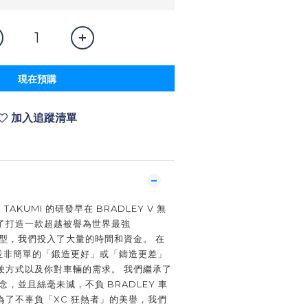
現在預購
加入追蹤清單
 TAKUMI 的研發早在 BRADLEY V 無
了打造一款超越被譽為世界最強
艦車型，我們投入了大量的時間和資金。 在
，並非簡單的「鍛造更好」或「鑄造更差」
駛方式以及你對車輛的需求。 我們繼承了
理念，並且絲毫未減，不負 BRADLEY 車
為了不辜負「XC 狂熱者」的美譽，我們