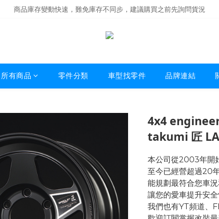
商品庫存變動快速，難免庫存不同步，建議購買之前先詢問貨況
商品庫存變動快速，難免庫存不同步，建議購買之前先詢問貨況
經營超過20年的改裝老字號，安全有保障
商品庫存變動快速，難免庫存不同步，建議購買之前先詢問貨況
所有商品
零件分類
車型找零件
品牌連結
4x4 enginee
takumi 匠 L
本公司從2003年
至今已經營超過20
能規劃最符合您車況
讓您的愛車提升安全
我們也有YT頻道、
歡迎訂閱掌握改裝最