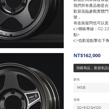
我們所有產品都是合
歡迎蒞臨參觀實體門
號，
有改裝疑問也可以直
👉聯絡專線：02-22
點>
👉也歡迎點擊右下
NT$162,000
預購商品，歡迎私訊或來
顏色
規格