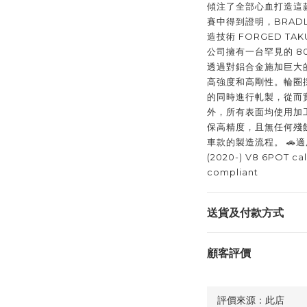
傾注了全部心血打造這
賽中得到證明，BRAD
造技術 FORGED TAK
公司擁有一台罕見的 8
透過對鋁合金施加巨大
高強度和高剛性。輪圈
的同時進行軋製，從而
外，所有表面均使用加
保高精度，且無任何殘
車款的製造流程。 🚗適用
(2020-) V8 6POT cal
compliant
送貨及付款方式
顧客評價