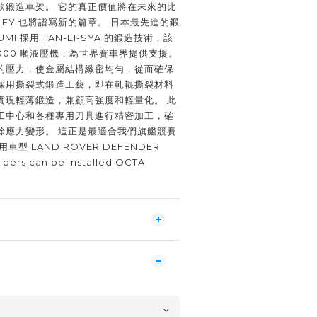
款鍛造車架。 它的真正價值將在未來的比
LEY 也將譜寫新的篇章。 日本最先進的鍛
UMI 採用 TAN-EI-SYA 的鍛造技術，該
000 噸液壓機，為世界賽車界提供支援。
的壓力，使金屬結構緻密均勻，從而確保
採用撕裂式鍛造工藝，即在軋輥撕裂材料
實現輕薄鍛造，兼顧高強度和輕量化。 此
工中心和各種專用刀具進行精密加工，確
餘應力變形。 這正是最適合我們旗艦競賽
車型 LAND ROVER DEFENDER
ipers can be installed OCTA