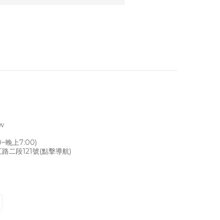
tw
~晚上7:00)
路二段121號
(點擊導航)