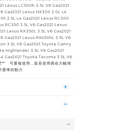
21 Lexus LC500h 3.5L V6 Gas2021
V6 Gas2021 Lexus NX300 2.0L L4
0h 2.5L L4 Gas2021 Lexus RC300
us RC350 3.5L V6 Gas2021 Lexus
021 Lexus RX350L 3.5L V6 Gas2021
V6 Gas2021 Lexus RX450hL 3.5L V6
lon 3.5L V6 Gas2021 Toyota Camry
ta Highlander 3.5L V6 Gas2021
L4 Gas2021 Toyota Tacoma 3.5L V6
詢問** 可重複使用，延長使用壽命大幅增
升愛車的動力