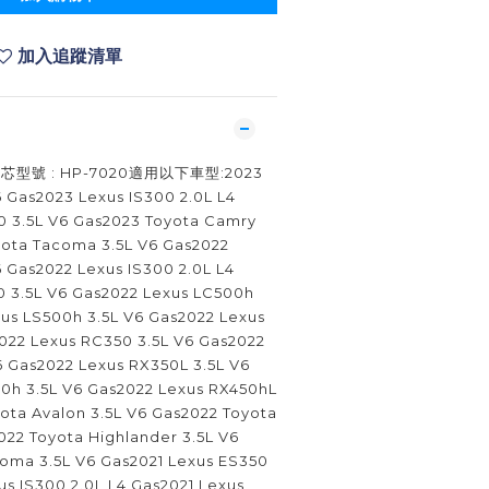
加入追蹤清單
型號 : HP-7020適用以下車型:2023
 Gas2023 Lexus IS300 2.0L L4
0 3.5L V6 Gas2023 Toyota Camry
yota Tacoma 3.5L V6 Gas2022
 Gas2022 Lexus IS300 2.0L L4
0 3.5L V6 Gas2022 Lexus LC500h
xus LS500h 3.5L V6 Gas2022 Lexus
022 Lexus RC350 3.5L V6 Gas2022
6 Gas2022 Lexus RX350L 3.5L V6
0h 3.5L V6 Gas2022 Lexus RX450hL
ota Avalon 3.5L V6 Gas2022 Toyota
022 Toyota Highlander 3.5L V6
oma 3.5L V6 Gas2021 Lexus ES350
us IS300 2.0L L4 Gas2021 Lexus