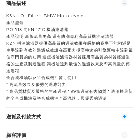
商品描述
K&N - Oil Filters BMW Motorcycle
產品型號
PO-713 同KN-171C 機油濾清器
產品說明:新版流量更高 還有防潮專利高品質機油濾清器
K&N 機油濾清器提供高品質的過濾效果在嚴格的賽事下能夠滿足
車手達到有效的過濾成效讓在高張力極高轉速的引擎運轉中達到最
佳守門員的的功用.這些機油濾清器材質採用高品質的材質經過嚴
格的生產及製造過程,讓機油達到最佳的過濾效果及即高流量的傳
送過程.
全合成機油以及半合成機油皆可使用.
* 高流量效果及優秀的過濾能力.
* 高品質材質及嚴格的生產過程.* 99%過濾有害物質.* 適用於最新
的全合成機油及半合成機油.* 高流速，與優秀的過濾
送貨及付款方式
顧客評價