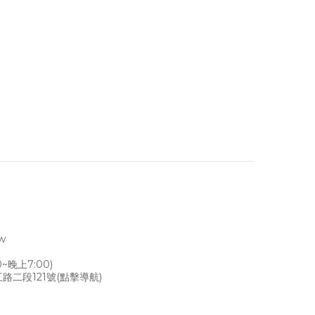
tw
~晚上7:00)
路二段121號
(點擊導航)