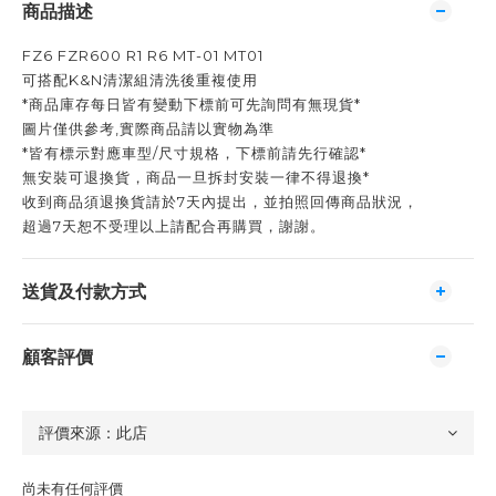
商品描述
FZ6 FZR600 R1 R6 MT-01 MT01
可搭配K&N清潔組清洗後重複使用
*商品庫存每日皆有變動下標前可先詢問有無現貨*
圖片僅供參考,實際商品請以實物為準
*皆有標示對應車型/尺寸規格，下標前請先行確認*
無安裝可退換貨，商品一旦拆封安裝一律不得退換*
收到商品須退換貨請於7天內提出，並拍照回傳商品狀況，
超過7天恕不受理以上請配合再購買，謝謝。
送貨及付款方式
顧客評價
尚未有任何評價