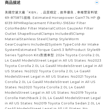
商品描述
美國空濾大廠「K&N」，品質穩定，效率優良，車種豐富料號:
69-8758TS規格: Estimated Horsepower Gain7.74 HP @
6139 RPMReplacement FilterRU-5163Air Filter
ColorRedAir Filter MaterialCotton GauzeAir Filter
Outlet ShapeRoundClamps Included5Clamp
MaterialStainless SteelClamp StyleWorm
GearCouplers Included2System TypeCold-Air Intake
SystemEstimated Torque Gain5.3 lbftProduct Style69
Series Typhoon Kits對應車型: 2024 Toyota Corolla 2.0L
L4 GasAll ModelsStreet Legal in All US States: No2023
Toyota Corolla 2.0L L4 GasAll ModelsStreet Legal in All
US States: No2022 Toyota Corolla 2.0L L4 GasAll
ModelsStreet Legal in All US States: No2021 Toyota
Corolla 2.0L L4 GasAll ModelsStreet Legal in All US
States: No2020 Toyota Corolla 2.0L L4 GasAll
ModelsStreet Legal in All US States: No2019 Toyota
Corolla Hatchback 2.0L L4 GasAll ModelsStreet Legal
in All US States: No2019 Toyota Corolla Sedan 2.0L L4
GasAll ModelsStreet Legal in All US States: No