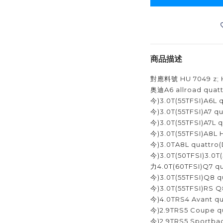
商品描述
對應料號 HU 7049 z; H
奥迪A6 allroad quat
今)3.0T(55TFSI)A6L 
今)3.0T(55TFSI)A7 q
今)3.0T(55TFSI)A7L 
今)3.0T(55TFSI)A8L 
今)3.0TA8L quattro
今)3.0T(50TFSI)3.0
力4.0T(60TFSI)Q7 q
今)3.0T(55TFSI)Q8 
今)3.0T(55TFSI)RS 
今)4.0TRS4 Avant q
今)2.9TRS5 Coupe q
今)2.9TRS5 Sportbac