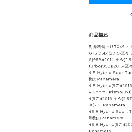
商品描述
對應料號 HU 7049 z; 
GTS(95B)(2015-至今)
S(95B)(2014-至今)2.
turbo(95B)(2013-至
4 E-Hybrid SportT
動力Panamera
4 E-Hybrid(971)(
4 SportTurismo(97
4(971)(2016-至今)2.9
今)2.9TPanamera
4S E-Hybrid Sport
和動力Panamera
4S E-Hybrid(971)
Panamera