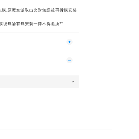
包膜,原廠空濾取出比對無誤後再拆膜安裝
拆膜後無論有無安裝一律不得退換**