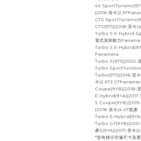
4S SportTurismo(97
(2016-至今)2.9TPan
GTS SportTurismo(
GTS(971)(2018-至今)
Turbo S E-Hybrid S
電式混和動力Paname
Turbo S E-Hybrid
Panamera
Turbo S(971)(2020
Turbo SportTurism
Turbo(971)(2016-至今
今)2.9T3.0TPaname
Coupe(9YB)(2018
E-Hybrid(9YA)(2
S Coupe(9YB)(2019
(2018-至今)4.0T凱彥
Turbo E-Hybrid(
Turbo GT(9YB)(202
彥S(9YA)(2017-至今)2
*皆有標示空濾尺寸及