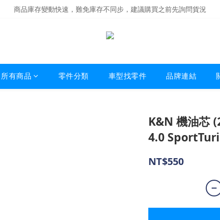
商品庫存變動快速，難免庫存不同步，建議購買之前先詢問貨況
商品庫存變動快速，難免庫存不同步，建議購買之前先詢問貨況
經營超過20年的改裝老字號，安全有保障
商品庫存變動快速，難免庫存不同步，建議購買之前先詢問貨況
所有商品
零件分類
車型找零件
品牌連結
K&N 機油芯 (2
4.0 SportTu
NT$550