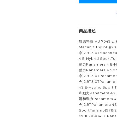
商品描述
對應料號 HU 7049 z; H
Macan GTS(95B)(20
今)2.9T3.0TMacan t
4 E-Hybrid SportT
動力Panamera 4 E-H
動力Panamera 4 Spor
今)2.9T3.0TPanamera
今)2.9T3.0TPanamer
4S E-Hybrid Sport
和動力Panamera 4S E
混和動力Panamera 4S 
今)2.9TPanamera 4S
SportTurismo(971)(
(2018-至今)4.0TPana