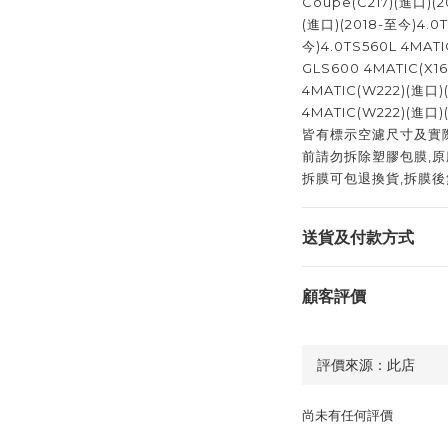
Coupe(C217)(進口)(2
(進口)(2018-至今)4.0T
今)4.0TS560L 4MAT
GLS600 4MATIC(X1
4MATIC(W222)(進口)
4MATIC(W222)(進口)(
皆有標示空濾尺寸及實際
前請勿拆除塑膠包膜,原
拆膜可包退換貨,拆膜後
送貨及付款方式
顧客評價
尚未有任何評價