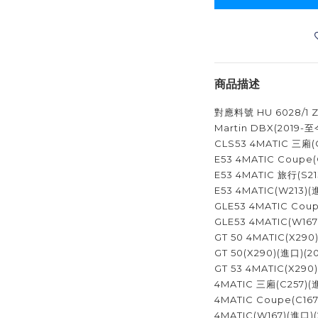
商品描述
對應料號 HU 6028/1 Z; 
Martin DBX(2019
CLS53 4MATIC 三廂(
E53 4MATIC Coupe
E53 4MATIC 旅行(S2
E53 4MATIC(W213)
GLE53 4MATIC Cou
GLE53 4MATIC(W16
GT 50 4MATIC(X29
GT 50(X290)(進口)(
GT 53 4MATIC(X290
4MATIC 三廂(C257)(
4MATIC Coupe(C16
4MATIC(W167)(進口)