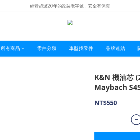
商品庫存變動快速，難免庫存不同步，建議購買之前先詢問貨況
經營超過20年的改裝老字號，安全有保障
商品庫存變動快速，難免庫存不同步，建議購買之前先詢問貨況
所有商品
零件分類
車型找零件
品牌連結
K&N 機油芯 (2
Maybach S45
NT$550