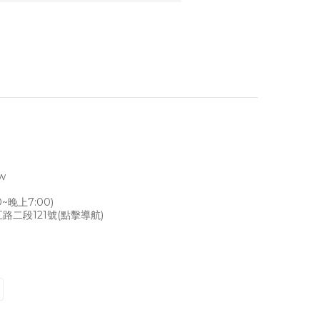
tw
~晚上7:00)
路二段121號
(點擊導航)