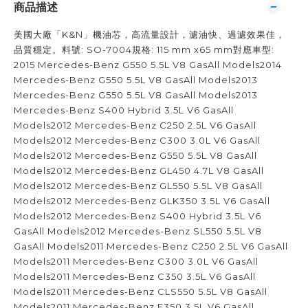
商品描述
美國大廠「K&N」機油芯，高流量設計，濾油快、過濾效果佳，
品質穩定。料號: SO-7004規格: 115 mm x65 mm對應車型:
2015 Mercedes-Benz G550 5.5L V8 GasAll Models2014
Mercedes-Benz G550 5.5L V8 GasAll Models2013
Mercedes-Benz G550 5.5L V8 GasAll Models2013
Mercedes-Benz S400 Hybrid 3.5L V6 GasAll
Models2012 Mercedes-Benz C250 2.5L V6 GasAll
Models2012 Mercedes-Benz C300 3.0L V6 GasAll
Models2012 Mercedes-Benz G550 5.5L V8 GasAll
Models2012 Mercedes-Benz GL450 4.7L V8 GasAll
Models2012 Mercedes-Benz GL550 5.5L V8 GasAll
Models2012 Mercedes-Benz GLK350 3.5L V6 GasAll
Models2012 Mercedes-Benz S400 Hybrid 3.5L V6
GasAll Models2012 Mercedes-Benz SL550 5.5L V8
GasAll Models2011 Mercedes-Benz C250 2.5L V6 GasAll
Models2011 Mercedes-Benz C300 3.0L V6 GasAll
Models2011 Mercedes-Benz C350 3.5L V6 GasAll
Models2011 Mercedes-Benz CLS550 5.5L V8 GasAll
Models2011 Mercedes-Benz E350 3.5L V6 GasAll