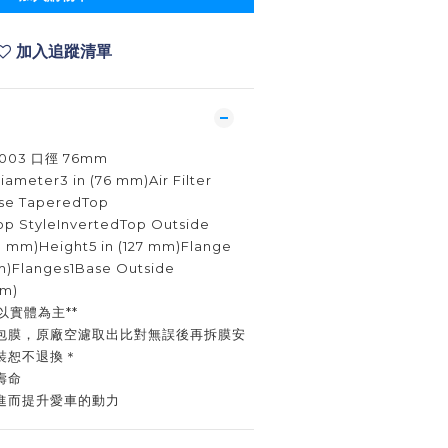
加入追蹤清單
003 口徑 76mm
ameter3 in (76 mm)Air Filter
se TaperedTop
p StyleInvertedTop Outside
33 mm)Height5 in (127 mm)Flange
mm)Flanges1Base Outside
mm)
以實體為主**
包膜，原廠空濾取出比對無誤後再拆膜安
裝恕不退換＊
壽命
進而提升愛車的動力