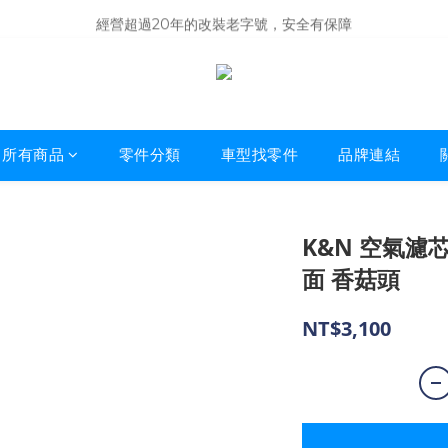
商品庫存變動快速，難免庫存不同步，建議購買之前先詢問貨況
經營超過20年的改裝老字號，安全有保障
商品庫存變動快速，難免庫存不同步，建議購買之前先詢問貨況
所有商品
零件分類
車型找零件
品牌連結
K&N 空氣濾芯 
面 香菇頭
NT$3,100