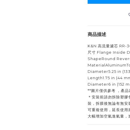
商品描述
K&N 高流量濾芯 RR-3
尺寸 Flange Inside Di
ShapeRound Rever
MaterialAluminumTo
Diameter5.25 in (1
Length1.75 in (44 
Diameter6 in (152 
**圖片僅供參考 ，產品
＊安裝前請勿拆除塑膠
裝，拆膜後無論有無安
可重複使用，延長使用
大幅增加空氣進氣量，