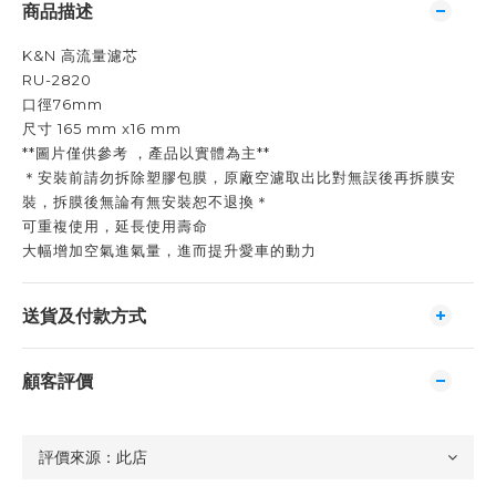
商品描述
K&N 高流量濾芯
RU-2820
口徑76mm
尺寸 165 mm x16 mm
**圖片僅供參考 ，產品以實體為主**
＊安裝前請勿拆除塑膠包膜，原廠空濾取出比對無誤後再拆膜安
裝，拆膜後無論有無安裝恕不退換＊
可重複使用，延長使用壽命
大幅增加空氣進氣量，進而提升愛車的動力
送貨及付款方式
顧客評價