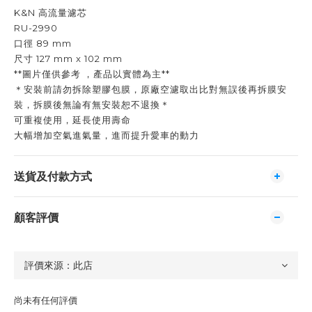
K&N 高流量濾芯
RU-2990
口徑 89 mm
尺寸 127 mm x 102 mm
**圖片僅供參考 ，產品以實體為主**
＊安裝前請勿拆除塑膠包膜，原廠空濾取出比對無誤後再拆膜安
裝，拆膜後無論有無安裝恕不退換＊
可重複使用，延長使用壽命
大幅增加空氣進氣量，進而提升愛車的動力
送貨及付款方式
顧客評價
尚未有任何評價