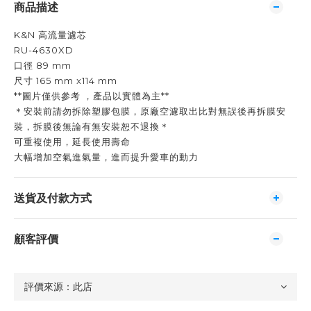
商品描述
K&N 高流量濾芯
RU-4630XD
口徑 89 mm
尺寸 165 mm x114 mm
**圖片僅供參考 ，產品以實體為主**
＊安裝前請勿拆除塑膠包膜，原廠空濾取出比對無誤後再拆膜安
裝，拆膜後無論有無安裝恕不退換＊
可重複使用，延長使用壽命
大幅增加空氣進氣量，進而提升愛車的動力
送貨及付款方式
顧客評價