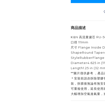
商品描述
K&N 高流量濾芯 RU-5
口徑 111mm
尺寸 Flange Inside Di
ShapeRound Taper
StyleRubberFlange
Diameter4.625 in (1
Length1.25 in (32 m
**圖片僅供參考 ，產品
＊安裝前請勿拆除塑膠
裝，拆膜後無論有無安
可重複使用，延長使用
大幅增加空氣進氣量，