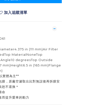
加入追蹤清單
061
ameter4.375 in (111 mm)Air Filter
edTop MaterialNoneTop
 Angle10 degreesTop Outside
17 mm)Height6.5 in (165 mm)Flange
m)
以實體為主**
包膜，原廠空濾取出比對無誤後再拆膜安
裝恕不退換＊
壽命
進而提升愛車的動力