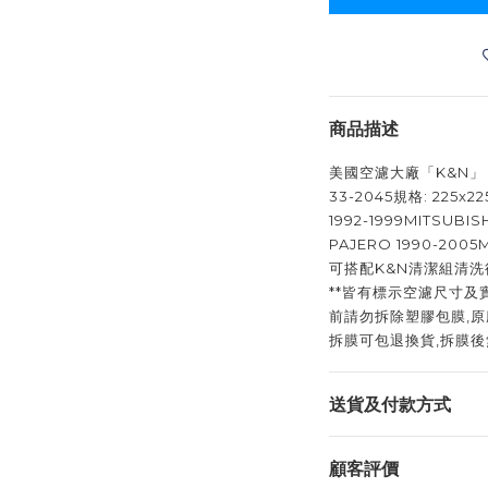
商品描述
美國空濾大廠「K&N」
33-2045規格: 225x2
1992-1999MITSUBIS
PAJERO 1990-2005M
可搭配K&N清潔組清洗
**皆有標示空濾尺寸及
前請勿拆除塑膠包膜,原
拆膜可包退換貨,拆膜後
送貨及付款方式
顧客評價