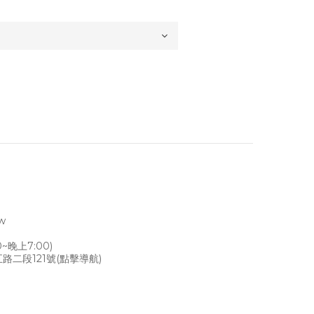
tw
~晚上7:00)
路二段121號
(點擊導航)