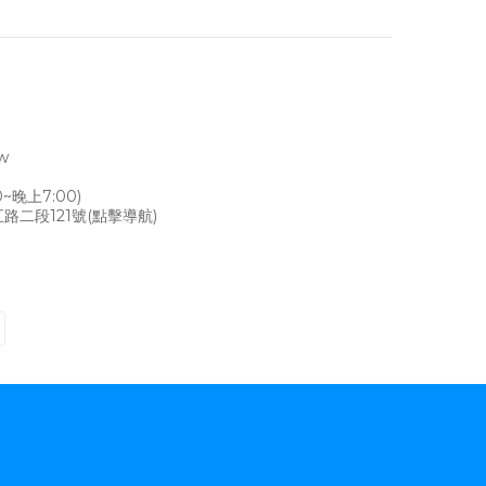
tw
~晚上7:00)
路二段121號
(點擊導航)