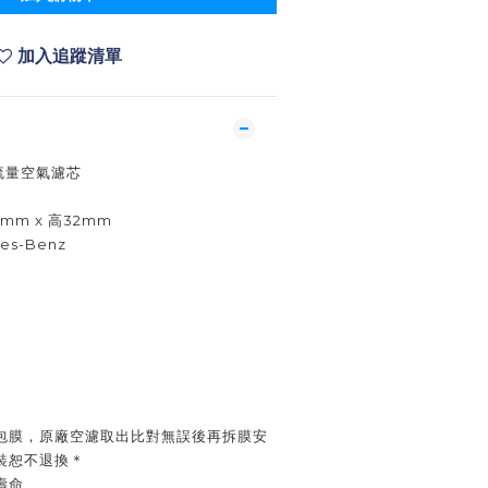
加入追蹤清單
高流量空氣濾芯
4mm x 高32mm
s-Benz
包膜，原廠空濾取出比對無誤後再拆膜安
裝恕不退換＊
壽命