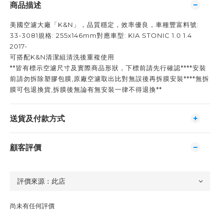
商品描述
美國空濾大廠「K&N」，品質穩定，效率優良，車種豐富料號:
33-3081規格: 255x146mm對應車型: KIA STONIC 1.0 1.4
2017-
可搭配K&N清潔組清洗後重複使用
**皆有標示空濾尺寸及實際商品形狀，下標前請先行確認****安裝
前請勿拆除塑膠包膜,原廠空濾取出比對無誤後再拆膜安裝****無拆
膜可包退換貨,拆膜後無論有無安裝一律不得退換**
送貨及付款方式
顧客評價
尚未有任何評價