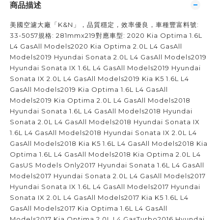
商品描述
美國空濾大廠「K&N」，品質穩定，效率優良，車種豐富料號:
33-5057規格: 281mmx219對應車型: 2020 Kia Optima 1.6L
L4 GasAll Models2020 Kia Optima 2.0L L4 GasAll
Models2019 Hyundai Sonata 2.0L L4 GasAll Models2019
Hyundai Sonata IX 1.6L L4 GasAll Models2019 Hyundai
Sonata IX 2.0L L4 GasAll Models2019 Kia K5 1.6L L4
GasAll Models2019 Kia Optima 1.6L L4 GasAll
Models2019 Kia Optima 2.0L L4 GasAll Models2018
Hyundai Sonata 1.6L L4 GasAll Models2018 Hyundai
Sonata 2.0L L4 GasAll Models2018 Hyundai Sonata IX
1.6L L4 GasAll Models2018 Hyundai Sonata IX 2.0L L4
GasAll Models2018 Kia K5 1.6L L4 GasAll Models2018 Kia
Optima 1.6L L4 GasAll Models2018 Kia Optima 2.0L L4
GasUS Models Only2017 Hyundai Sonata 1.6L L4 GasAll
Models2017 Hyundai Sonata 2.0L L4 GasAll Models2017
Hyundai Sonata IX 1.6L L4 GasAll Models2017 Hyundai
Sonata IX 2.0L L4 GasAll Models2017 Kia K5 1.6L L4
GasAll Models2017 Kia Optima 1.6L L4 GasAll
Models2017 Kia Optima 2.0L L4 GasTurbo2016 Hyundai