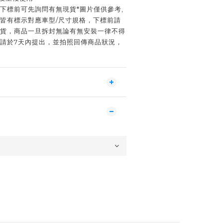
下標前可先詢問有無現貨*圖片僅供參考,
*皆有標示對應車型/尺寸規格，下標前請
換貨，商品一旦拆封無論有無安裝一律不得
貨請於7天內提出，並拍照回傳商品狀況，