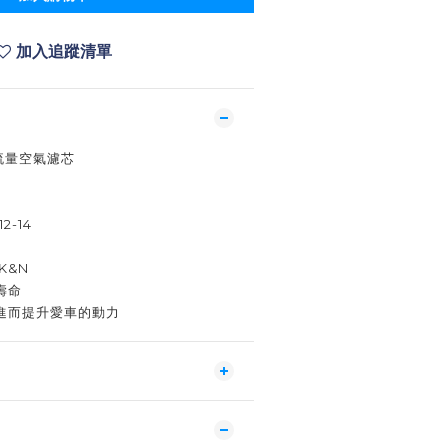
加入追蹤清單
高流量空氣濾芯
12-14
K&N
壽命
進而提升愛車的動力