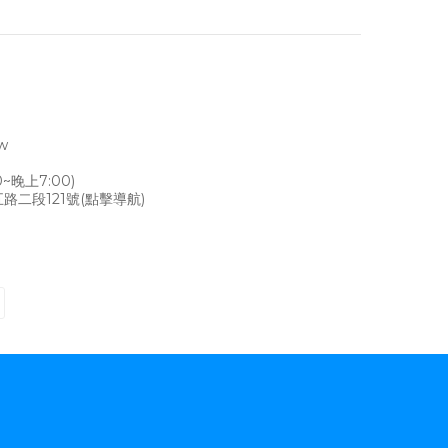
tw
~晚上7:00)
路二段121號
(點擊導航)