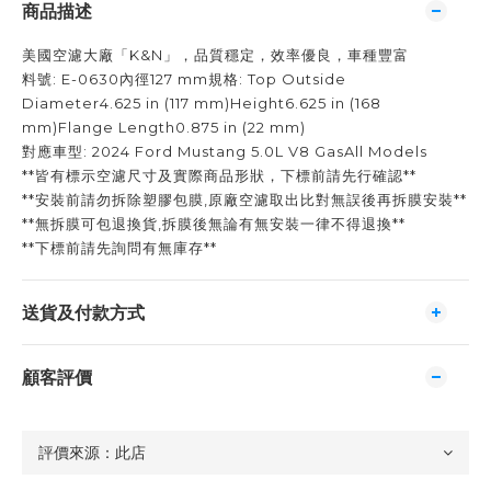
商品描述
美國空濾大廠「K&N」，品質穩定，效率優良，車種豐富
料號: E-0630內徑127 mm規格: Top Outside
Diameter4.625 in (117 mm)Height6.625 in (168
mm)Flange Length0.875 in (22 mm)
對應車型: 2024 Ford Mustang 5.0L V8 GasAll Models
**皆有標示空濾尺寸及實際商品形狀，下標前請先行確認**
**安裝前請勿拆除塑膠包膜,原廠空濾取出比對無誤後再拆膜安裝**
**無拆膜可包退換貨,拆膜後無論有無安裝一律不得退換**
**下標前請先詢問有無庫存**
送貨及付款方式
顧客評價