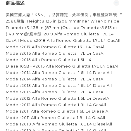
商品描述
美國空濾大廠「K&N」，品質穩定，效率優良，車種豐富料號: E-
2986規格: Height8.125 in (206 mm)Inner WireNoInside
Diameter3.438 in (87 mm)Outside Diameter5.813 in
(148 mm)對應車型: 2019 Alfa Romeo Giulietta 1.7L L4
GasAll Models2018 Alfa Romeo Giulietta 1.7L L4 GasAll
Models2017 Alfa Romeo Giulietta 1.7L L4 GasAll
Models2016 Alfa Romeo Giulietta 1.7L L4 GasAll
Models2015 Alfa Romeo Giulietta 1.6L L4
Diesel105BHP2015 Alfa Romeo Giulietta 1.7L L4 GasAll
Models2014 Alfa Romeo Giulietta 1.6L L4 DieselAll
Models2014 Alfa Romeo Giulietta 1.7L L4 GasAll
Models2013 Alfa Romeo Giulietta 1.6L L4 DieselAll
Models2013 Alfa Romeo Giulietta 1.7L L4 GasAll
Models2012 Alfa Romeo Giulietta 1.6L L4 DieselAll
Models2012 Alfa Romeo Giulietta 1.8L L4 GasAll
Models2011 Alfa Romeo Giulietta 1.6L L4 DieselAll
Models2011 Alfa Romeo Giulietta 1.8L L4 GasAll
Models2010 Alfa Romeo Giulietta 1.6L L4 DieselAll
Models2010 Alfa Romeo Giulietta 1.7L L4 GasAll