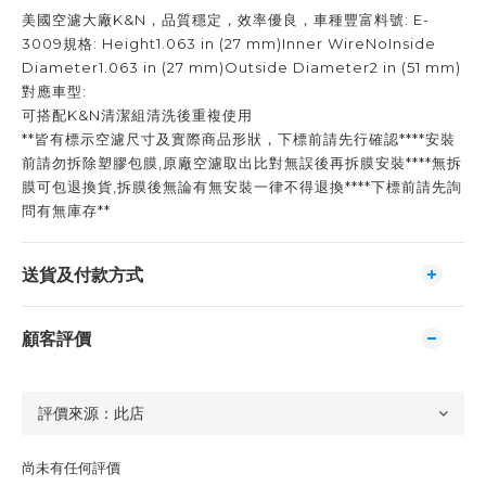
美國空濾大廠K&N，品質穩定，效率優良，車種豐富料號: E-
3009規格: Height1.063 in (27 mm)Inner WireNoInside
Diameter1.063 in (27 mm)Outside Diameter2 in (51 mm)
對應車型:
可搭配K&N清潔組清洗後重複使用
**皆有標示空濾尺寸及實際商品形狀，下標前請先行確認****安裝
前請勿拆除塑膠包膜,原廠空濾取出比對無誤後再拆膜安裝****無拆
膜可包退換貨,拆膜後無論有無安裝一律不得退換****下標前請先詢
問有無庫存**
送貨及付款方式
顧客評價
尚未有任何評價