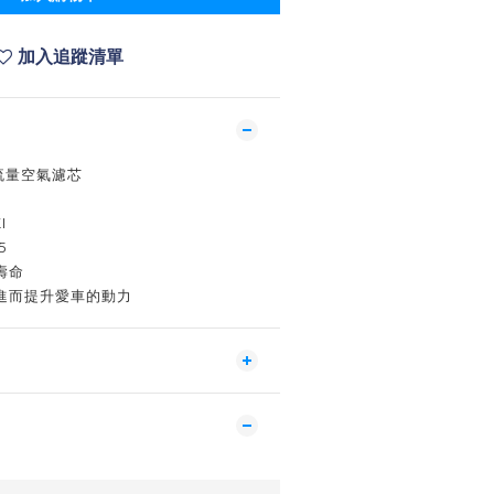
加入追蹤清單
高流量空氣濾芯
I
5
壽命
進而提升愛車的動力