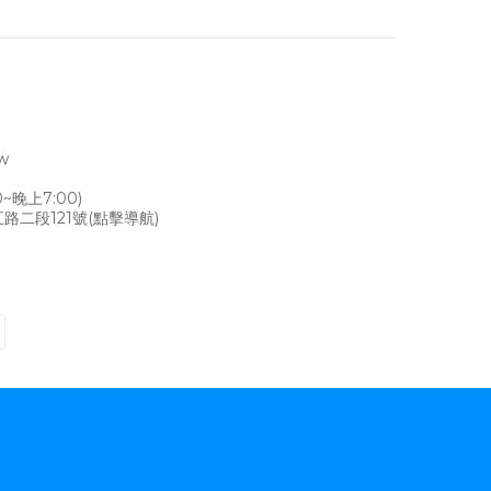
tw
~晚上7:00)
路二段121號
(點擊導航)