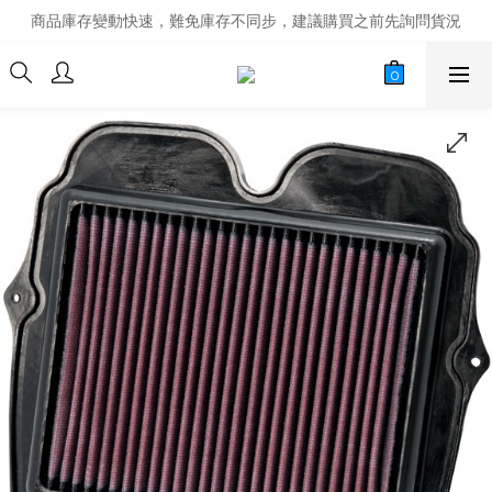
商品庫存變動快速，難免庫存不同步，建議購買之前先詢問貨況
商品庫存變動快速，難免庫存不同步，建議購買之前先詢問貨況
經營超過20年的改裝老字號，安全有保障
商品庫存變動快速，難免庫存不同步，建議購買之前先詢問貨況