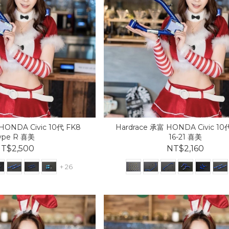
HONDA Civic 10代 FK8
Hardrace 承富 HONDA Civic 10
ype R 喜美
16-21 喜美
T$2,500
NT$2,160
+ 26