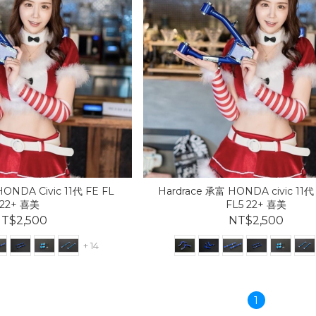
ONDA Civic 11代 FE FL
Hardrace 承富 HONDA civic 11代
22+ 喜美
FL5 22+ 喜美
T$2,500
NT$2,500
+ 14
1