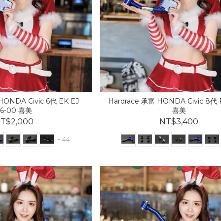
HONDA Civic 6代 EK EJ
Hardrace 承富 HONDA Civic 8代 
6-00 喜美
喜美
T$2,000
NT$3,400
+ 44