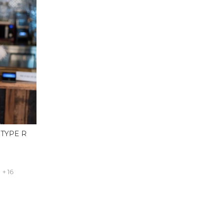
 TYPE R
+ 16