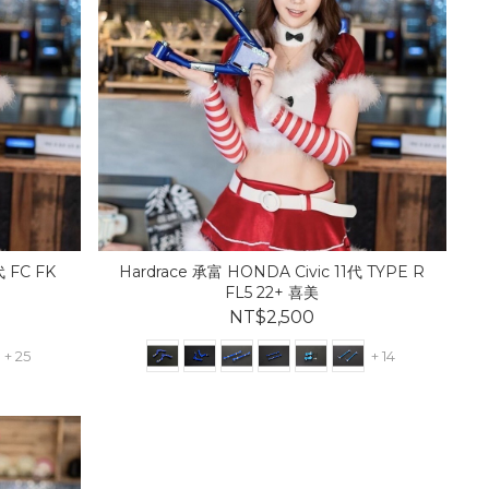
代 FC FK
Hardrace 承富 HONDA Civic 11代 TYPE R
FL5 22+ 喜美
NT$2,500
+ 25
+ 14