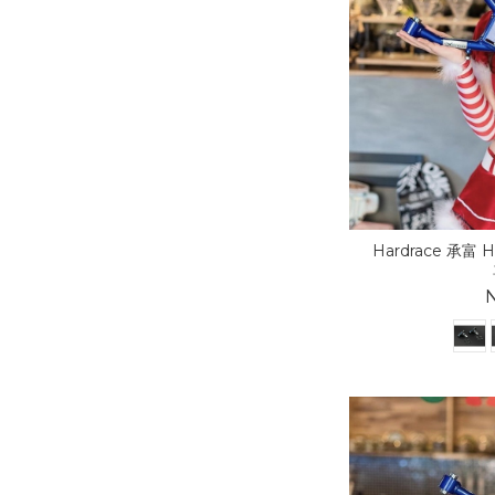
Hardrace 承富 H
N