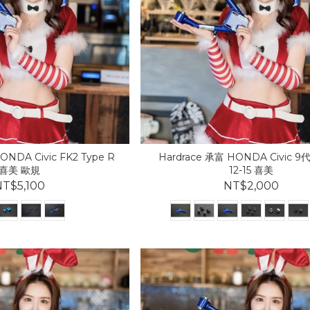
ONDA Civic FK2 Type R
Hardrace 承富 HONDA Civic 9代
喜美 歐規
12-15 喜美
T$5,100
NT$2,000