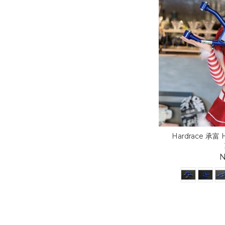
Hardrace 承富 H
N