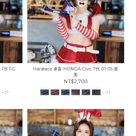
 FB FG
Hardrace 承富 HONDA Civic 7代 01-05 喜
美
NT$2,700
+ 27
+ 33