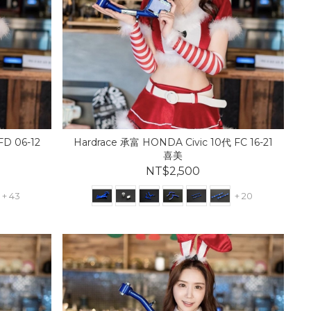
FD 06-12
Hardrace 承富 HONDA Civic 10代 FC 16-21
喜美
NT$2,500
+ 43
+ 20