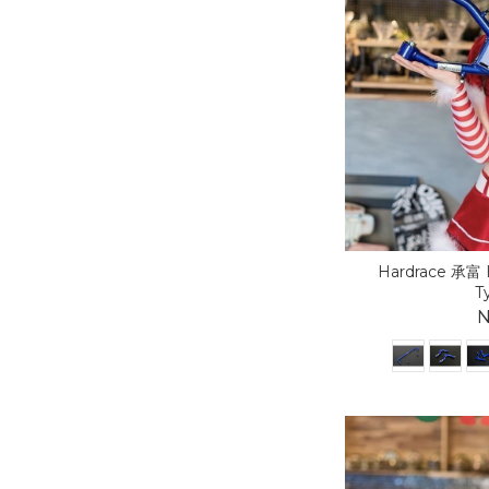
Hardrace 承富 
T
N