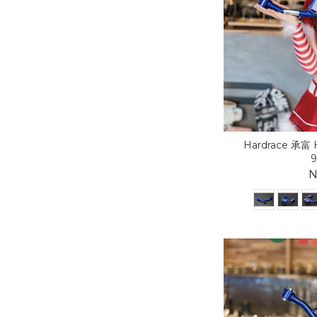
Hardrace 承富 
9
N