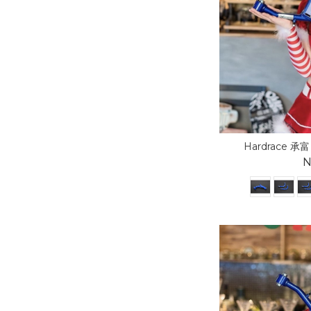
Hardrace 承富 
N