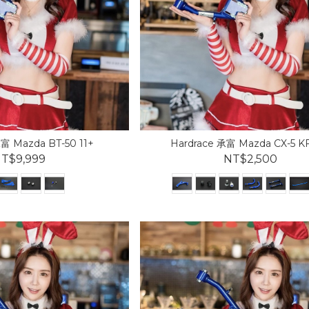
富 Mazda BT-50 11+
Hardrace 承富 Mazda CX-5 KF
T$9,999
NT$2,500