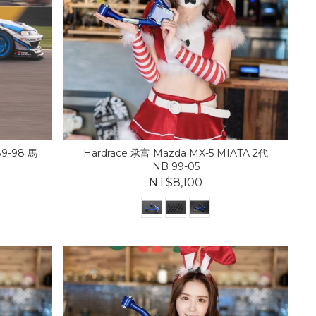
89-98 馬
Hardrace 承富 Mazda MX-5 MIATA 2代
NB 99-05
NT$8,100