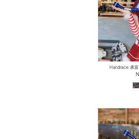
Hardrace 承富 
N