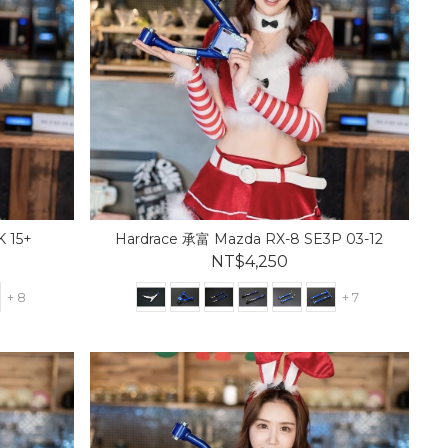
 15+
Hardrace 承富 Mazda RX-8 SE3P 03-12
NT$4,250
+ 8
+ 7