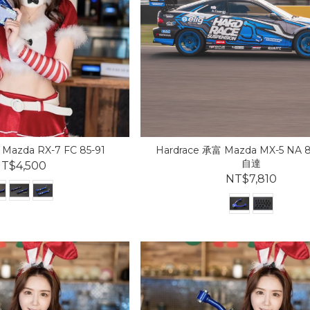
Mazda RX-7 FC 85-91
Hardrace 承富 Mazda MX-5 NA 
自達
T$4,500
NT$7,810