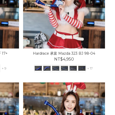
 17+
Hardrace 承富 Mazda 323 BJ 98-04
NT$4,950
+ 9
+ 17