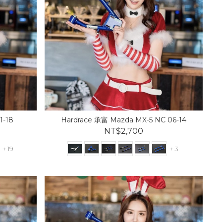
1-18
Hardrace 承富 Mazda MX-5 NC 06-14
NT$2,700
+ 19
+ 3