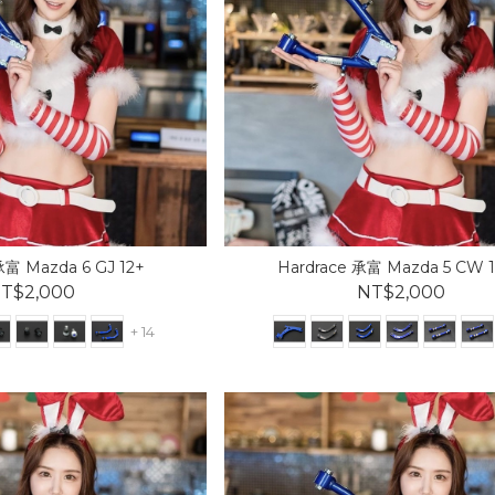
承富 Mazda 6 GJ 12+
Hardrace 承富 Mazda 5 CW 1
T$2,000
NT$2,000
+ 14