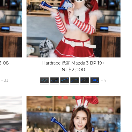
3-08
Hardrace 承富 Mazda 3 BP 19+
NT$2,000
+ 33
+ 4