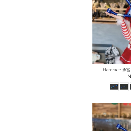
Hardrace 承富
N