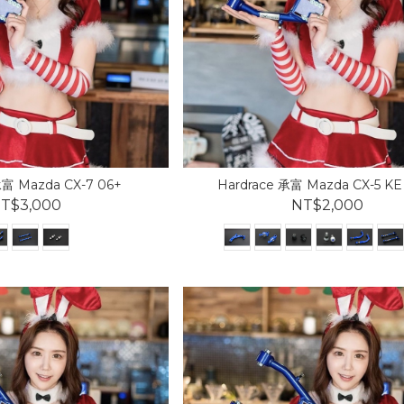
承富 Mazda CX-7 06+
Hardrace 承富 Mazda CX-5 KE 
T$3,000
NT$2,000