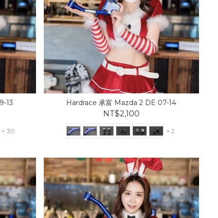
9-13
Hardrace 承富 Mazda 2 DE 07-14
NT$2,100
+ 30
+ 2