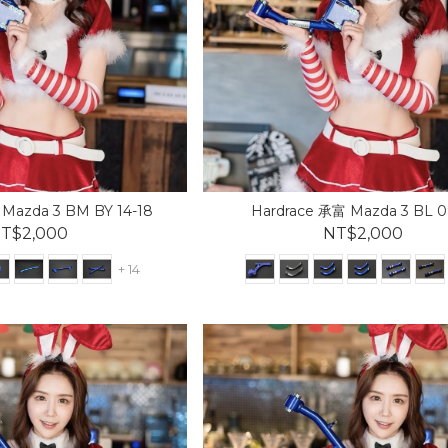
Mazda 3 BM BY 14-18
Hardrace 承富 Mazda 3 BL 0
T$2,000
NT$2,000
+ 14