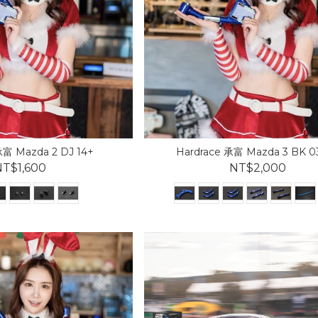
承富 Mazda 2 DJ 14+
Hardrace 承富 Mazda 3 BK 0
T$1,600
NT$2,000