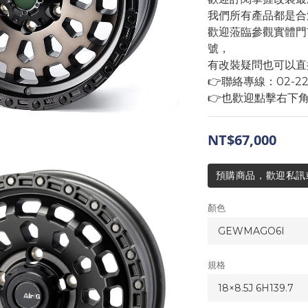
我們所有產品都是合
歡迎蒞臨參觀實體門
號，
有改裝疑問也可以直
👉聯絡專線：02-2293
👉也歡迎點擊右下
NT$67,000
預購商品，歡迎私訊或來
顏色
規格