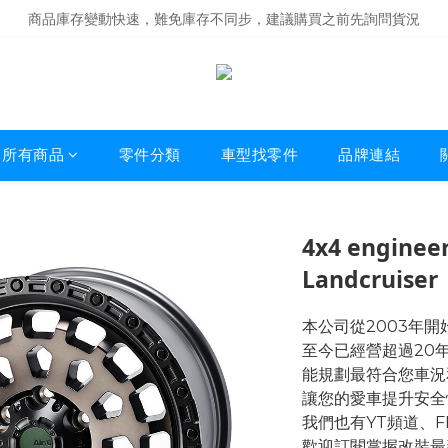
商品庫存變動快速，難免庫存不同步，建議購買之前先詢問貨況
商品庫存變動快速，難免庫存不同步，建議購買之前先詢問貨況
經營超過20年的改裝老字號，安全有保障
商品庫存變動快速，難免庫存不同步，建議購買之前先詢問貨況
所有商品
零件分類
車型找零件
品牌連結
4x4 enginee
Landcruiser
本公司從2003年
至今已經營超過20
能規劃最符合您車況
讓您的愛車提升安全
我們也有YT頻道、
歡迎訂閱掌握改裝最