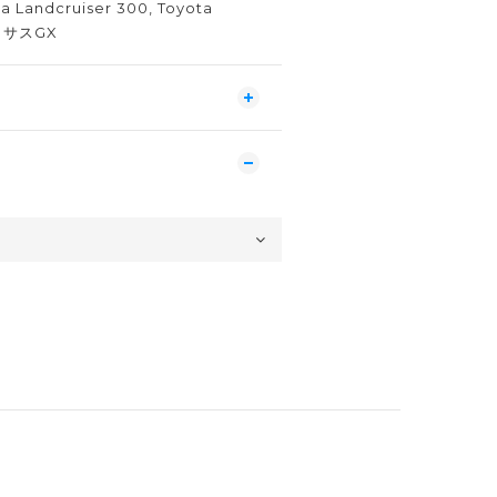
Landcruiser 300, Toyota
レクサスGX