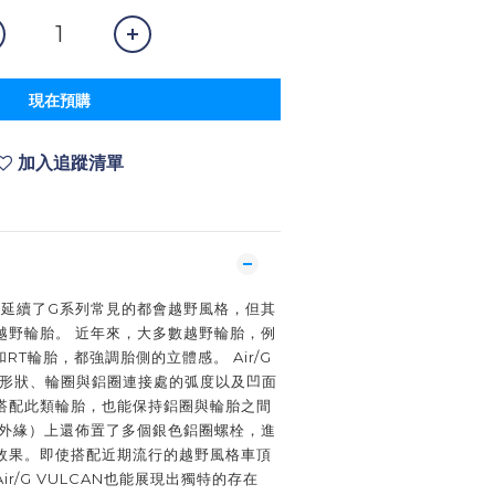
現在預購
加入追蹤清單
G系列延續了G系列常見的都會越野風格，但其
越野輪胎。 近年來，大多數越野輪胎，例
和RT輪胎，都強調胎側的立體感。 Air/G
圈形狀、輪圈與鋁圈連接處的弧度以及凹面
搭配此類輪胎，也能保持鋁圈與輪胎之間
（外緣）上還佈置了多個銀色鋁圈螺栓，進
效果。即使搭配近期流行的越野風格車頂
r/G VULCAN也能展現出獨特的存在