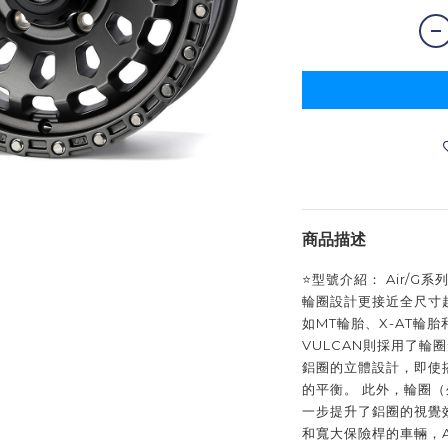
商品描述
⭐️型號介紹： Air/
輪圈設計更接近全尺寸
如MT輪胎、X-AT輪胎
VULCAN則採用了輪
鋁圈的立體設計，即使
的平衡。 此外，輪圈
一步提升了鋁圈的視覺
和寬大保險桿的車輛，Ai