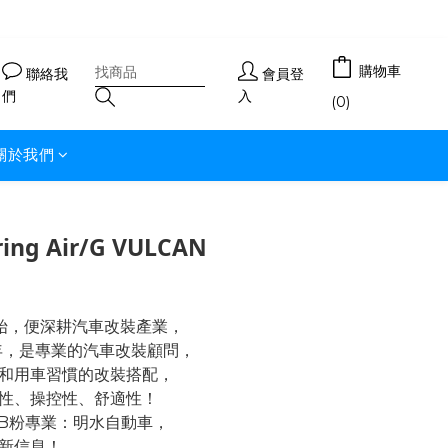
購物車
聯絡我
會員登
們
入
(0)
關於我們
ring Air/G VULCAN
開始，便深耕汽車改裝產業，
年，是專業的汽車改裝顧問，
和用車習慣的改裝搭配，
性、操控性、舒適性！
FB粉專業：明水自動車，
新信息！