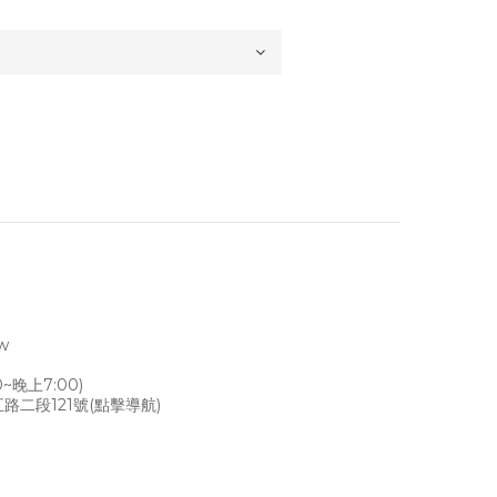
tw
~晚上7:00)
路二段121號
(點擊導航)