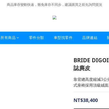
商品庫存變動快速，難免庫存不同步，建議購買之前先詢問貨況
商品庫存變動快速，難免庫存不同步，建議購買之前先詢問貨況
經營超過20年的改裝老字號，安全有保障
商品庫存變動快速，難免庫存不同步，建議購買之前先詢問貨況
所有商品
零件分類
車型找零件
品牌連結
BRIDE DIGO
誌麂皮
靠背總高度縮減3公
式座椅採用頂級絨面
NT$38,400