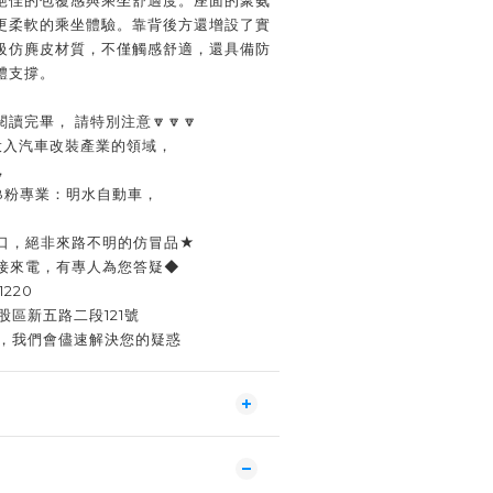
絕佳的包覆感與乘坐舒適度。座面的聚氨
更柔軟的乘坐體驗。靠背後方還增設了實
級仿麂皮材質，不僅觸感舒適，還具備防
體支撐。
閱讀完畢， 請特別注意🔽🔽🔽
已投入汽車改裝產業的領域，
，
FB粉專業：明水自動車，
口，絕非來路不明的仿冒品★
接來電，有專人為您答疑◆
1220
股區新五路二段121號
聊，我們會儘速解決您的疑惑