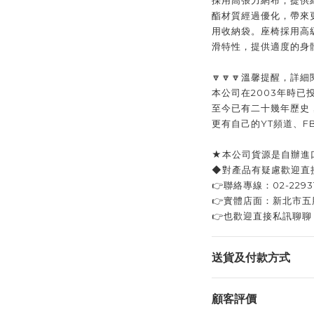
採用高張力網布，提供
酯材質經過優化，帶來
用收納袋。座椅採用高
滑特性，提供適度的身
🔽🔽🔽溫馨提醒，詳細
本公司在2003年時
至今已有二十幾年歷史
更有自己的YT頻道、
★本公司貨源是自辦進
◆對產品有疑慮歡迎直
👉聯絡專線：02-2293
👉實體店面：新北市五
👉也歡迎直接私訊聊
送貨及付款方式
顧客評價