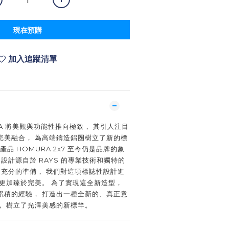
現在預購
加入追蹤清單
RA 將美觀與功能性推向極致， 其引人注目
完美融合， 為高端鑄造鋁圈樹立了新的標
產品 HOMURA 2x7 至今仍是品牌的象
輻條設計源自於 RAYS 的專業技術和獨特的
過充分的準備， 我們對這項標誌性設計進
更加臻於完美。 為了實現這全新造型，
累積的經驗， 打造出一種全新的、真正意
， 樹立了光澤美感的新標竿。