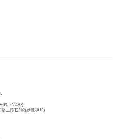
tw
~晚上7:00)
路二段121號
(點擊導航)