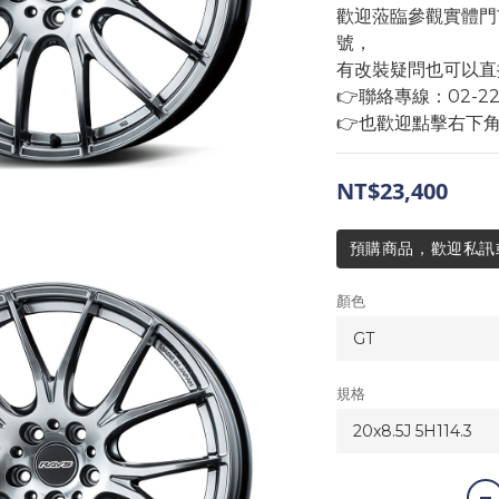
歡迎蒞臨參觀實體門
號，
有改裝疑問也可以直
👉聯絡專線：02-2293
👉也歡迎點擊右下
NT$23,400
預購商品，歡迎私訊或來
顏色
規格