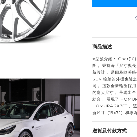
商品描述
⭐️型號介紹： Char(1
圈， 秉持著「尺寸與
新設計， 是因為隨著時
SUV 輪胎的外徑也隨
同， 這款全新輪圈採
的龐大尺寸， 呈現出
結合， 展現了 HOMU
HOMURA 2X7FT
新尺寸（19x7J）和
送貨及付款方式