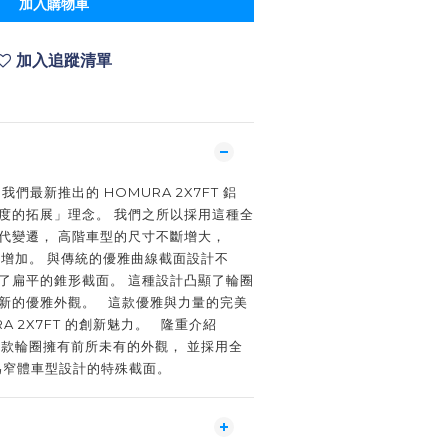
加入購物車
加入追蹤清單
0) 我們最新推出的 HOMURA 2X7FT 鋁
長度的拓展」理念。 我們之所以採用這種全
代變遷， 高階車型的尺寸不斷增大，
之增加。 與傳統的優雅曲線截面設計不
用了扁平的錐形截面。 這種設計凸顯了輪圈
全新的優雅外觀。 這款優雅與力量的完美
RA 2X7FT 的創新魅力。 隆重介紹
， 這款輪圈擁有前所未有的外觀， 並採用全
專為窄體車型設計的特殊截面。