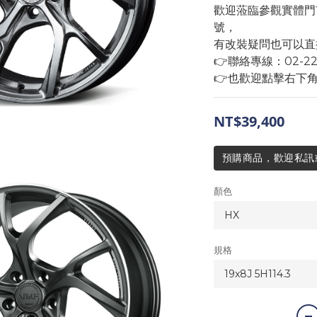
歡迎蒞臨參觀實體門
號，
有改裝疑問也可以直
👉聯絡專線：02-2293
👉也歡迎點擊右下
NT$39,400
預購商品，歡迎私訊或來
顏色
規格