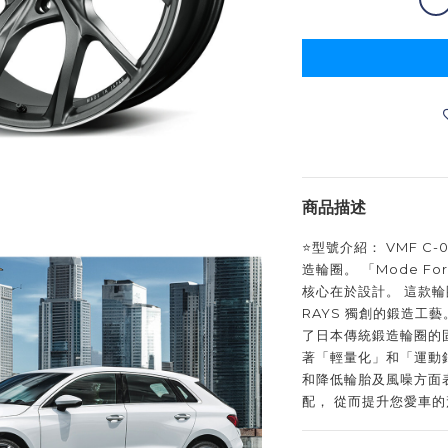
商品描述
⭐️型號介紹： VMF 
造輪圈。 「Mode F
核心在於設計。 這款輪
RAYS 獨創的鍛造工藝
了日本傳統鍛造輪圈的
著「輕量化」和「運動鋁
和降低輪胎及風噪方面
配， 從而提升您愛車