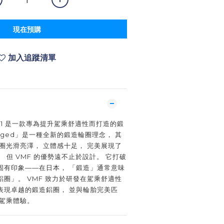
現在預購
加入追蹤清單
C-01 是一款專為提升駕乘舒適性而打造的鍛
orged」是一種全新的鍛造輪圈理念， 其
圈光滑亮澤， 立體感十足， 完美展現了
。 但 VMF 的優勢遠不止於設計。 它打破
固有印象——在日本， 「鍛造」通常意味
圈」。 VMF 致力於研發在駕乘舒適性
表現卓越的鍛造鋁圈， 並與輪胎完美匹
的駕乘體驗。