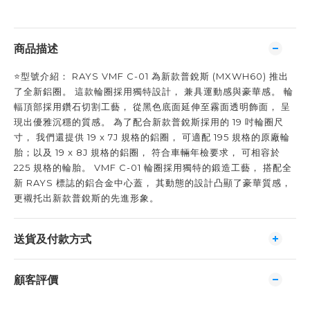
商品描述
⭐️型號介紹： RAYS VMF C-01 為新款普銳斯 (MXWH60) 推出
了全新鋁圈。 這款輪圈採用獨特設計， 兼具運動感與豪華感。 輪
輻頂部採用鑽石切割工藝， 從黑色底面延伸至霧面透明飾面， 呈
現出優雅沉穩的質感。 為了配合新款普銳斯採用的 19 吋輪圈尺
寸， 我們還提供 19 x 7J 規格的鋁圈， 可適配 195 規格的原廠輪
胎；以及 19 x 8J 規格的鋁圈， 符合車輛年檢要求， 可相容於
225 規格的輪胎。 VMF C-01 輪圈採用獨特的鍛造工藝， 搭配全
新 RAYS 標誌的鋁合金中心蓋， 其動態的設計凸顯了豪華質感，
更襯托出新款普銳斯的先進形象。
送貨及付款方式
顧客評價