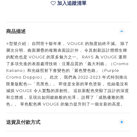
加入追蹤清單
商品描述
⭐️型號介紹： 自問世十餘年來， VOUGE 的熱度始終不減。 除了
層次分明、曲面層疊的複雜表面設計外， 令其創新設計熠熠生輝
的配色也是 VOUGE 的眾多魅力之一。 RAYS 為 VOUGE 運用
了多項先進的表面處理技術：注重品質的「義大利鉻」（Cromo
Italiano）和光線照射下會變色的「紫色雙色鉻」（Purple
Cromo Doppio）。 此次， 我們為 2022-2023 年式特別推出
限量版配色—「亮黑色」。 即使是全新的單色塗裝， 也絲毫沒有
減損 VOUGE 令人驚豔的原創性。 這款新配色突顯了設計的深度
和立體感， 呈現出如同鍍鉻般的光澤， 詮釋了「成熟優雅的黑
色」。 單色配色將 VOUGE 的魅力提升到了一個全新的高度。
送貨及付款方式