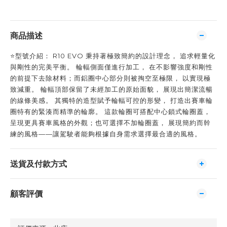
商品描述
⭐️型號介紹： R10 EVO 秉持著極致簡約的設計理念， 追求輕量化
與剛性的完美平衡。 輪輻側面僅進行加工， 在不影響強度和剛性
的前提下去除材料；而鋁圈中心部分則被掏空至極限， 以實現極
致減重。 輪輻頂部保留了未經加工的原始面貌， 展現出簡潔流暢
的線條美感。 其獨特的造型賦予輪輻可控的形變， 打造出賽車輪
圈特有的緊湊而精準的輪廓。 這款輪圈可搭配中心鎖式輪圈蓋，
呈現更具賽車風格的外觀；也可選擇不加輪圈蓋， 展現簡約而幹
練的風格——讓駕駛者能夠根據自身需求選擇最合適的風格。
送貨及付款方式
顧客評價