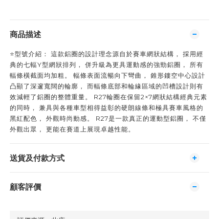
商品描述
⭐️型號介紹： 這款鋁圈的設計理念源自於賽車網狀結構， 採用經
典的七輻Y型網狀排列， 併升級為更具運動感的強勁鋁圈， 所有
輻條橫截面均加粗。 輻條表面流暢向下彎曲， 錐形鏤空中心設計
凸顯了深邃寬闊的輪廓， 而輻條底部和輪緣區域的凹槽設計則有
效減輕了鋁圈的整體重量。 R27輪圈在保留2×7網狀結構經典元素
的同時， 兼具與各種車型相得益彰的硬朗線條和極具賽車風格的
黑紅配色， 外觀時尚動感。 R27是一款真正的運動型鋁圈， 不僅
外觀出眾， 更能在賽道上展現卓越性能。
送貨及付款方式
顧客評價