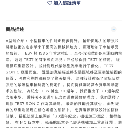
加入追蹤清單
商品描述
⭐️型號介紹： 小型轎車的性能正穩步提升。 輪胎抓地力的增強和
懸吊技術的進步帶來了更高的機械抓地力， 顯著增加了車輪承受
的負荷。 TE37 於 1996 年首次推出， 至今仍活躍於賽車運動的前
沿。 超越 TE37 的答案顯而易見：它必須保持 TE37 的精髓。 經
過徹底重新設計， 並針對現代緊湊型跑車進行了優化， TE37
SONIC 應運而生。 透過加寬輪輻並將安裝區域移至更靠近輪圈的
位置， 強度和剛性都得到了顯著提升。 這種設計確保了駕馭日益
強勁的緊湊型車輛所需的穩定性， 從而提供滿足當今賽車運動需
求的性能。 為紀念 TE37 誕生 30 週年， 我們推出了 30 週年紀
念版車型。 秉持著不因週年紀念而過度裝飾的理念， 我們選擇了
現款 TE37 SONIC 作為其基礎。 最新的性能是其核心， 而對經
典的尊重則體現在精心考慮的細節中。 忠實還原原版設計的輻條
貼紙， 搭配法蘭上低調的「30週年紀念」機械加工標記， 相得益
彰。 在 MC 版本中， 輻條貼紙本身也經過機械加工重新詮釋， 將