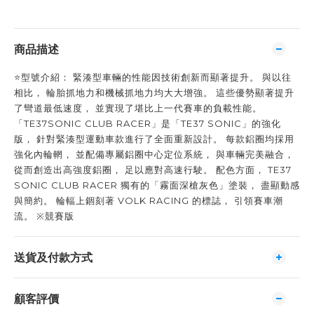
商品描述
⭐️型號介紹： 緊湊型車輛的性能因技術創新而顯著提升。 與以往
相比， 輪胎抓地力和機械抓地力均大大增強。 這些優勢顯著提升
了彎道最低速度， 並實現了堪比上一代賽車的負載性能。
「TE37SONIC CLUB RACER」是「TE37 SONIC」的強化
版， 針對緊湊型運動車款進行了全面重新設計。 每款鋁圈均採用
強化內輪輞， 並配備專屬鋁圈中心定位系統， 與車輛完美融合，
從而創造出高強度鋁圈， 足以應對高速行駛。 配色方面， TE37
SONIC CLUB RACER 獨有的「霧面深槍灰色」塗裝， 盡顯動感
與簡約。 輪輻上錮刻著 VOLK RACING 的標誌， 引領賽車潮
流。 ※競賽版
送貨及付款方式
顧客評價