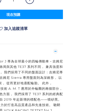
現在預購
加入追蹤清單
T for J 專為全球最小的四輪傳動車－吉姆尼
盤面佈局與其他 TE37 系列不同， 兼具強度和
型， 我們採用了不同的盤面設計：吉姆尼專
姆尼 Sierra 專用盤面則為深錐形， 以
， 從而更好地適配輪胎。 此外，
專利技術 A. M. T 應用於外輪圈的兩個部分，
方面， 我們採用了 TE37 系列的經典配
自 2019 年起新增的標配色——噴砂黑。
始終致力於打造高品質產品和先進技術。 馳騁
LK RACING TE37XT for J。