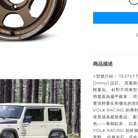
商品描述
⭐️型號介紹： TE37X
(Jimny) 設計。 其
輕量化。 針對不同車
用盤面為扁平錐形， 而吉
實現輕量化和優化的形狀
VOLK RACING 的
使其成為最新產品。 配色
色——青銅鋁灰， 以及
VOLK RACING 
荒野， 征服岩石：這就是 VO