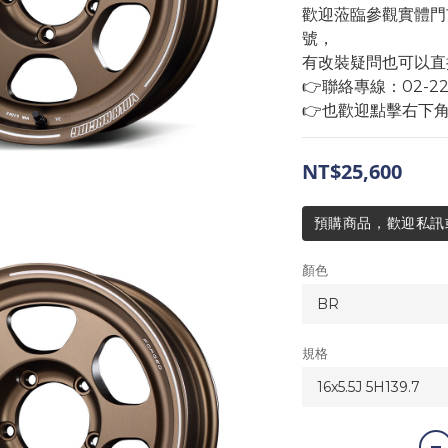
歡迎蒞臨參觀實體門
號，
有改裝疑問也可以直
👉聯絡專線：02-2293
👉也歡迎點擊右下
NT$25,600
預購商品，歡迎私訊或來
顏色
規格