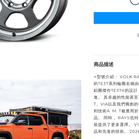
商品描述
⭐️型號介紹： VOLK RA
的TE37系列輪圈名稱
鋁圈傑作TE37X的設
進。 其卓越的性能甚至
T、VIA以及我們獨創的強
利技術A. M. T被應
品。 同時， RAYS
裝提供了更多選擇。 VO
品和先進的技術。 20