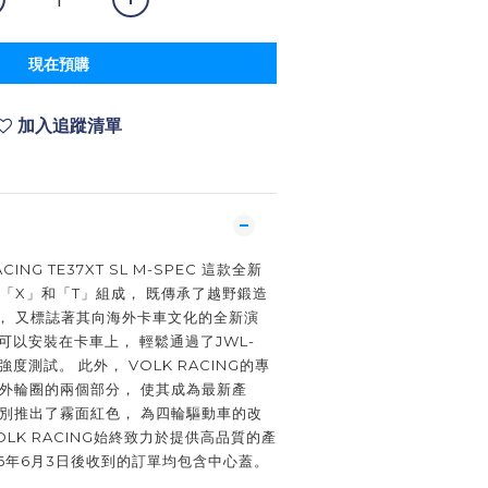
現在預購
加入追蹤清單
CING TE37XT SL M-SPEC 這款全新
由「X」和「T」組成， 既傳承了越野鍛造
計， 又標誌著其向海外卡車文化的全新演
可以安裝在卡車上， 輕鬆通過了JWL-
度測試。 此外， VOLK RACING的專
用於外輪圈的兩個部分， 使其成為最新產
也特別推出了霧面紅色， 為四輪驅動車的改
LK RACING始終致力於提供高品質的產
26年6月3日後收到的訂單均包含中心蓋。