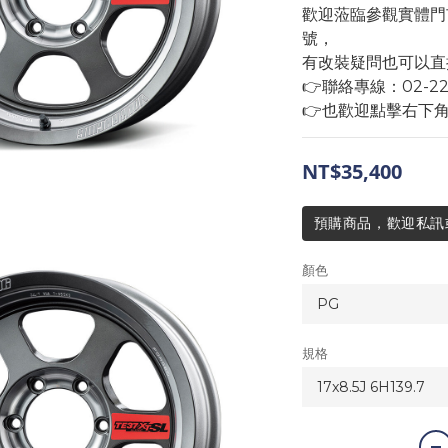
歡迎蒞臨參觀實體門
號，
有改裝疑問也可以直
👉聯絡專線：02-2293
👉也歡迎點擊右下
NT$35,400
預購商品，歡迎私訊或來
顏色
規格