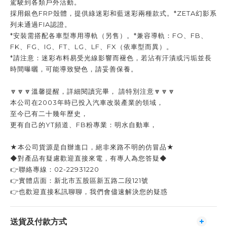
駕駛到各類戶外活動。
採用銀色FRP殼體，提供綠迷彩和藍迷彩兩種款式。*ZETA幻影系
列未通過FIA認證。
*安裝需搭配各車型專用導軌（另售）。*兼容導軌：FO、FB、
FK、FG、IG、FT、LG、LF、FX（依車型而異）。
*請注意：迷彩布料易受光線影響而褪色，若沾有汗漬或污垢並長
時間曝曬，可能導致變色，請妥善保養。
🔽🔽🔽溫馨提醒，詳細閱讀完畢， 請特別注意🔽🔽🔽
本公司在2003年時已投入汽車改裝產業的領域，
至今已有二十幾年歷史，
更有自己的YT頻道、FB粉專業：明水自動車，
★本公司貨源是自辦進口，絕非來路不明的仿冒品★
◆對產品有疑慮歡迎直接來電，有專人為您答疑◆
👉聯絡專線：02-22931220
👉實體店面：新北市五股區新五路二段121號
👉也歡迎直接私訊聊聊，我們會儘速解決您的疑惑
送貨及付款方式